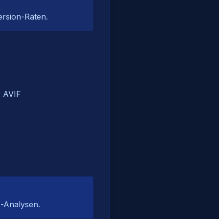
ersion-Raten.
:
r AVIF
e-Analysen.