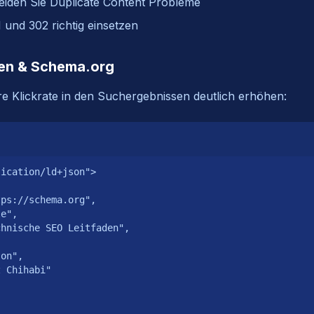
eiden Sie Duplicate Content Probleme
 und 302 richtig einsetzen
aten & Schema.org
e Klickrate in den Suchergebnissen deutlich erhöhen:
ication/ld+json">

ps://schema.org",

e",

hnische SEO Leitfaden",

on",

 Chihabi"
