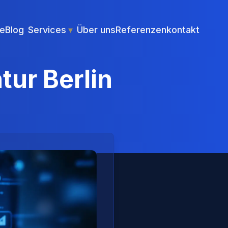
e
Blog
Services
▾
Über uns
Referenzen
kontakt
ur Berlin