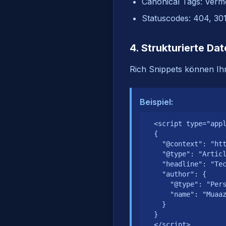
Canonical Tags: Verm
Statuscodes: 404, 301
4. Strukturierte D
Rich Snippets können Ihr
Beispiel:
  <script type="appl
  {

    "@context": "htt
    "@type": "Articl
    "headline": "Tec
    "author": {

      "@type": "Pers
      "name": "Muaaz
    }

  }
