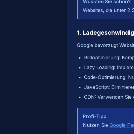
Wussten Sie schon?
Websites, die unter 2
1. Ladegeschwindig
Google bevorzugt Website
Bildoptimierung: Kom
Lazy Loading: Impleme
Code-Optimierung: Nut
JavaScript: Eliminier
CDN: Verwenden Sie e
Profi-Tipp:
Nutzen Sie
Google Pa